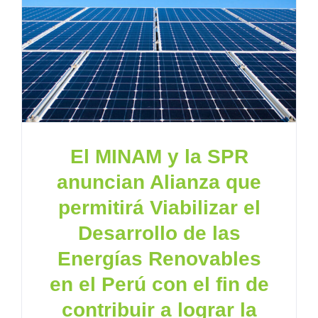
El MINAM y la SPR
anuncian Alianza que
permitirá Viabilizar el
Desarrollo de las
Energías Renovables
en el Perú con el fin de
contribuir a lograr la