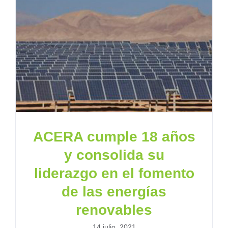
ACERA cumple 18 años
y consolida su
liderazgo en el fomento
de las energías
renovables
14 julio, 2021