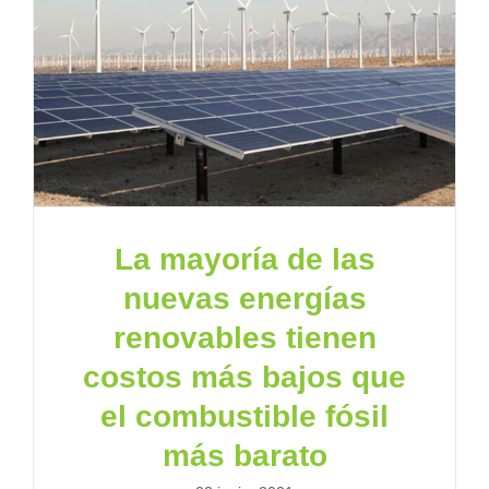
La mayoría de las
nuevas energías
renovables tienen
costos más bajos que
el combustible fósil
más barato